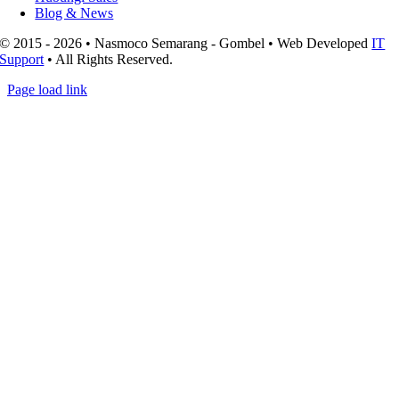
Blog & News
© 2015 - 2026 • Nasmoco Semarang - Gombel • Web Developed
IT
Support
• All Rights Reserved.
Page load link
Go
to
Top