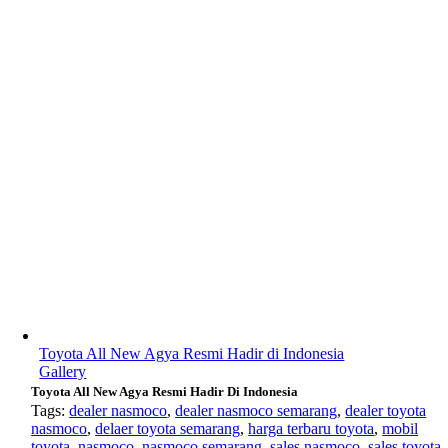
Toyota All New Agya Resmi Hadir di Indonesia
Gallery
Toyota All New Agya Resmi Hadir Di Indonesia
Tags:
dealer nasmoco
,
dealer nasmoco semarang
,
dealer toyota
nasmoco
,
delaer toyota semarang
,
harga terbaru toyota
,
mobil
toyota
,
nasmoco
,
nasmoco semarang
,
sales nasmoco
,
sales toyota
,