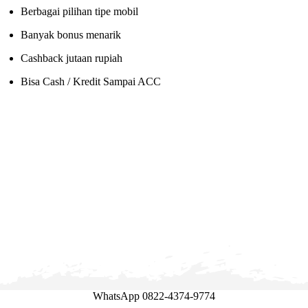
Berbagai pilihan tipe mobil
Banyak bonus menarik
Cashback jutaan rupiah
Bisa Cash / Kredit Sampai ACC
Nasmoco Semarang – Dealer Resmi Toyota Nasmoco Semarang yang
menjual berbagai tipe mobil Toyota. Nikmati layanan Kredit dan Cash,
dapatkan Promo menarik setiap pembelian mobil di Nasmoco
Semarang Cabang Nasmoco Gombel.
WhatsApp 0822-4374-9774