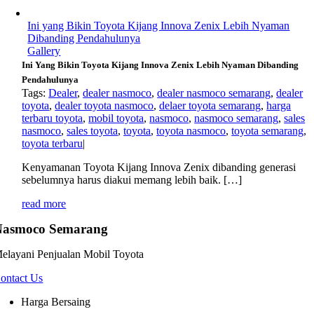
Ini yang Bikin Toyota Kijang Innova Zenix Lebih Nyaman
Dibanding Pendahulunya
Gallery
Ini Yang Bikin Toyota Kijang Innova Zenix Lebih Nyaman Dibanding
Pendahulunya
Tags:
Dealer
,
dealer nasmoco
,
dealer nasmoco semarang
,
dealer
toyota
,
dealer toyota nasmoco
,
delaer toyota semarang
,
harga
terbaru toyota
,
mobil toyota
,
nasmoco
,
nasmoco semarang
,
sales
nasmoco
,
sales toyota
,
toyota
,
toyota nasmoco
,
toyota semarang
,
toyota terbaru
|
Kenyamanan Toyota Kijang Innova Zenix dibanding generasi
sebelumnya harus diakui memang lebih baik. […]
read more
Nasmoco Semarang
elayani Penjualan Mobil Toyota
ontact Us
Harga Bersaing