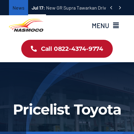
Skip


News
Jul 17:
New GR Supra Tawarkan Driving Performan
to
content
MENU
Home
Call 0822-4374-9774
Profil
Pricelist Toyota
Dokumentasi
Pricelist Toyota
Hubungi Sales