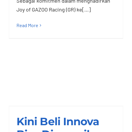
Sebagai komitmen dalam menghadirkan
Joy of GAZOO Racing (GR) ke[...]
Read More
Kini Beli Innova Bisa
Disesuaikan dengan
Budget
Kini Beli Innova
Nasmoco Semarang