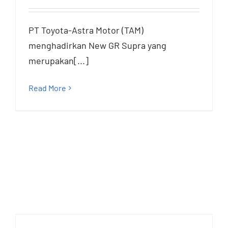
PT Toyota-Astra Motor (TAM)
menghadirkan New GR Supra yang
merupakan[...]
Read More
New Hilux GR Sport
Hadir Sebagai
Double Cabin Toyota