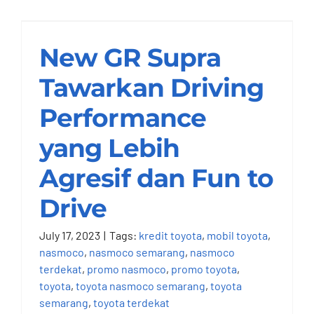
Tawarkan Driving
Performance yang
Lebih Agresif dan
New GR Supra
Fun to Drive
Tawarkan Driving
Nasmoco Semarang
Performance
yang Lebih
Agresif dan Fun to
Drive
July 17, 2023
|
Tags:
kredit toyota
,
mobil toyota
,
nasmoco
,
nasmoco semarang
,
nasmoco
terdekat
,
promo nasmoco
,
promo toyota
,
toyota
,
toyota nasmoco semarang
,
toyota
semarang
,
toyota terdekat