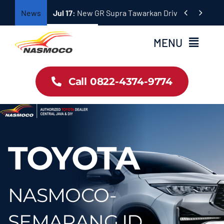
Skip


News
Jul 17:
New GR Supra Tawarkan Driving Performan
to
content
MENU
Home
Call 0822-4374-9774
Profil
Pricelist Toyota
TOYOTA
Dokumentasi
NASMOCO-
Hubungi Sales
SEMARANG.ID