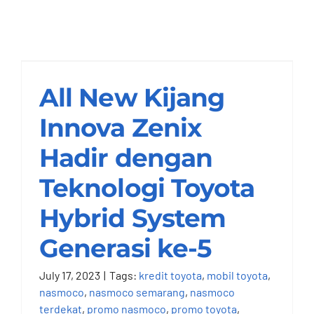
All New Kijang
Innova Zenix Hadir
dengan Teknologi
Toyota Hybrid
All New Kijang
System Generasi ke-5
Innova Zenix
Nasmoco Semarang
Hadir dengan
Teknologi Toyota
Hybrid System
Generasi ke-5
July 17, 2023
|
Tags:
kredit toyota
,
mobil toyota
,
nasmoco
,
nasmoco semarang
,
nasmoco
terdekat
,
promo nasmoco
,
promo toyota
,