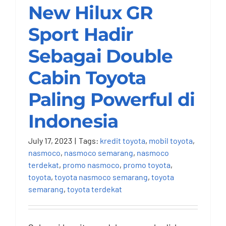
Paling Powerful di
New Hilux GR
Indonesia
Sport Hadir
Nasmoco Semarang
Sebagai Double
Cabin Toyota
Paling Powerful di
Indonesia
July 17, 2023
|
Tags:
kredit toyota
,
mobil toyota
,
nasmoco
,
nasmoco semarang
,
nasmoco
terdekat
,
promo nasmoco
,
promo toyota
,
toyota
,
toyota nasmoco semarang
,
toyota
semarang
,
toyota terdekat