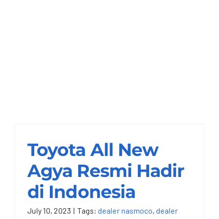
Toyota All New Agya
Resmi Hadir di
Indonesia
Toyota All New
Nasmoco Semarang
Agya Resmi Hadir
di Indonesia
July 10, 2023
|
Tags:
dealer nasmoco
,
dealer