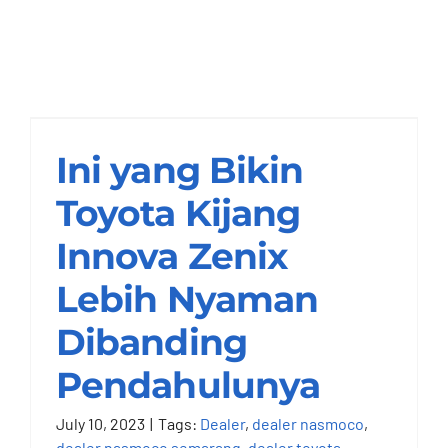
Ini yang Bikin Toyota
Kijang Innova Zenix
Lebih Nyaman
Dibanding
Ini yang Bikin
Pendahulunya
Toyota Kijang
Nasmoco Semarang
Innova Zenix
Lebih Nyaman
Dibanding
Pendahulunya
July 10, 2023
|
Tags:
Dealer
,
dealer nasmoco
,
dealer nasmoco semarang
,
dealer toyota
,